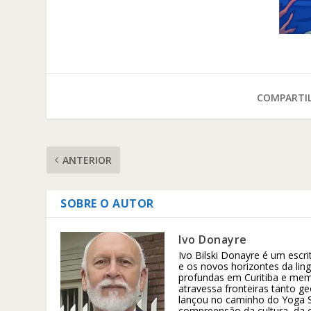
COMPARTIL
ANTERIOR
SOBRE O AUTOR
Ivo Donayre
Ivo Bilski Donayre é um escr
e os novos horizontes da lin
profundas em Curitiba e memó
atravessa fronteiras tanto g
lançou no caminho do Yoga S
compreensão da cultura, da 