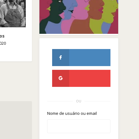
dos
020
OU
Nome de usuário ou email