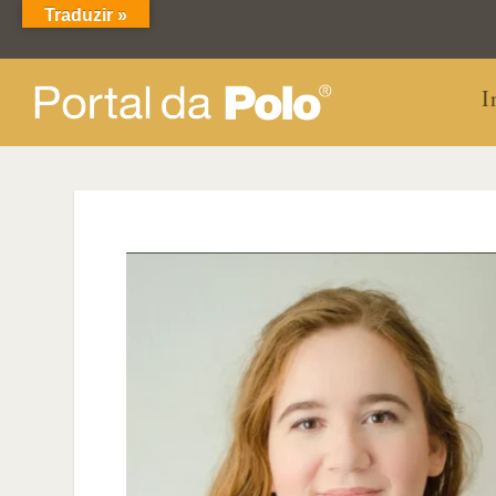
Traduzir »
I