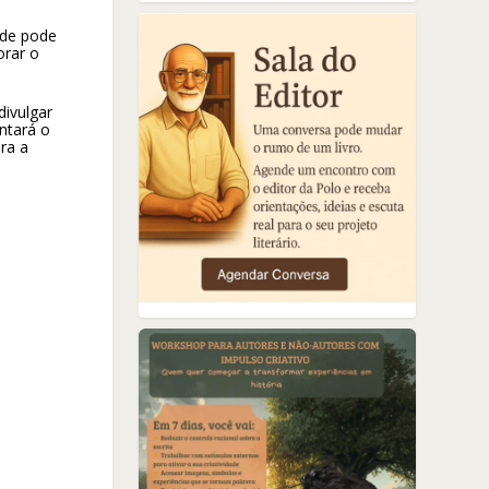
ade pode
orar o
divulgar
ntará o
ra a