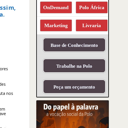
assim,
OnDemand
Polo África
a.
Marketing
Livraria
Base de Conhecimento
Trabalhe na Polo
tores
edes
Peça um orçamento
uta nos
 em
have