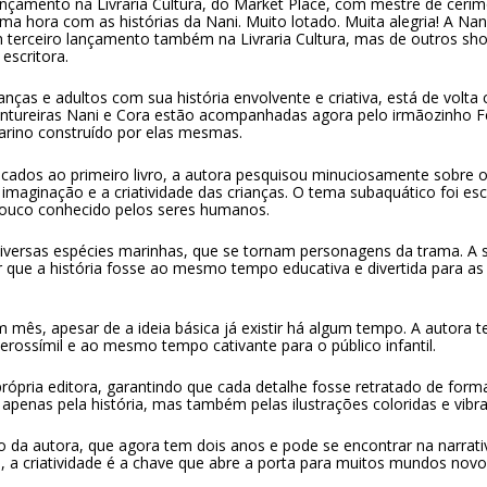
 lançamento na Livraria Cultura, do Market Place, com mestre de ceri
 hora com as histórias da Nani. Muito lotado. Muita alegria! A Nani
m terceiro lançamento também na Livraria Cultura, mas de outros sh
escritora.
nças e adultos com sua história envolvente e criativa, está de volta
ntureiras Nani e Cora estão acompanhadas agora pelo irmãozinho Fe
ino construído por elas mesmas.
ados ao primeiro livro, a autora pesquisou minuciosamente sobre
 imaginação e a criatividade das crianças. O tema subaquático foi es
pouco conhecido pelos seres humanos.
diversas espécies marinhas, que se tornam personagens da trama. A 
r que a história fosse ao mesmo tempo educativa e divertida para as
m mês, apesar de a ideia básica já existir há algum tempo. A autora t
verossímil e ao mesmo tempo cativante para o público infantil.
própria editora, garantindo que cada detalhe fosse retratado de forma 
 apenas pela história, mas também pelas ilustrações coloridas e vibra
da autora, que agora tem dois anos e pode se encontrar na narrat
 a criatividade é a chave que abre a porta para muitos mundos novo