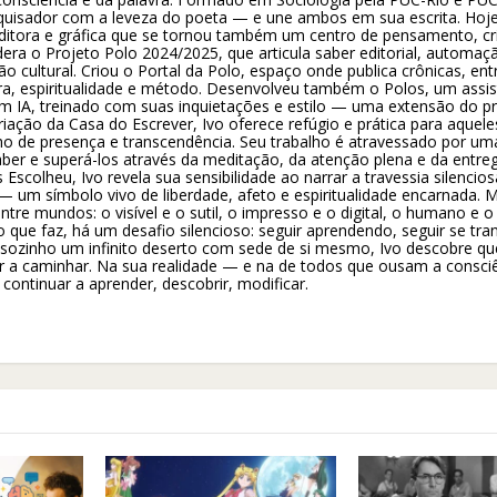
squisador com a leveza do poeta — e une ambos em sua escrita. Hoj
itora e gráfica que se tornou também um centro de pensamento, cr
lidera o Projeto Polo 2024/2025, que articula saber editorial, automaç
ação cultural. Criou o Portal da Polo, espaço onde publica crônicas, ent
ura, espiritualidade e método. Desenvolveu também o Polos, um assi
o em IA, treinado com suas inquietações e estilo — uma extensão do p
riação da Casa do Escrever, Ivo oferece refúgio e prática para aquel
o de presença e transcendência. Seu trabalho é atravessado por um
ber e superá-los através da meditação, da atenção plena e da entrega
Escolheu, Ivo revela sua sensibilidade ao narrar a travessia silenci
 — um símbolo vivo de liberdade, afeto e espiritualidade encarnada. 
ntre mundos: o visível e o sutil, o impresso e o digital, o humano e o
o que faz, há um desafio silencioso: seguir aprendendo, seguir se tr
ozinho um infinito deserto com sede de si mesmo, Ivo descobre qu
uar a caminhar. Na sua realidade — e na de todos que ousam a consci
 continuar a aprender, descobrir, modificar.