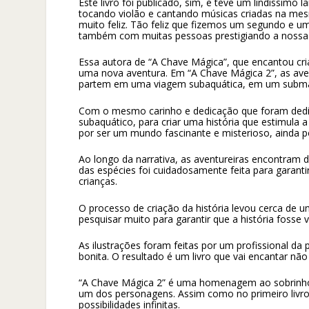
Este livro foi publicado, sim, e teve um lindíssimo
tocando violão e cantando músicas criadas na mesma
muito feliz. Tão feliz que fizemos um segundo e u
também com muitas pessoas prestigiando a nossa 
Essa autora de “A Chave Mágica”, que encantou cria
uma nova aventura. Em “A Chave Mágica 2”, as ave
partem em uma viagem subaquática, em um submar
Com o mesmo carinho e dedicação que foram dedic
subaquático, para criar uma história que estimula a
por ser um mundo fascinante e misterioso, ainda 
Ao longo da narrativa, as aventureiras encontram 
das espécies foi cuidadosamente feita para garanti
crianças.
O processo de criação da história levou cerca de u
pesquisar muito para garantir que a história fosse 
As ilustrações foram feitas por um profissional da 
bonita. O resultado é um livro que vai encantar não
“A Chave Mágica 2” é uma homenagem ao sobrinho 
um dos personagens. Assim como no primeiro livro,
possibilidades infinitas.