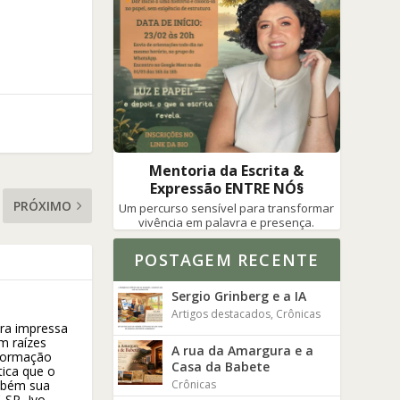
Mentoria da Escrita &
Expressão ENTRE NÓ§
PRÓXIMO
Um percurso sensível para transformar
vivência em palavra e presença.
POSTAGEM RECENTE
Sergio Grinberg e a IA
Artigos destacados
,
Crônicas
vra impressa
m raízes
A rua da Amargura e a
 formação
Casa da Babete
tica que o
Crônicas
ambém sua
-SP, Ivo