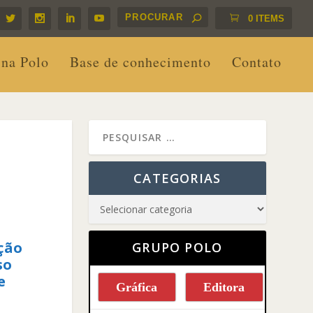
0 ITEMS
 na Polo
Base de conhecimento
Contato
CATEGORIAS
ção
GRUPO POLO
so
e
Gráfica
Editora