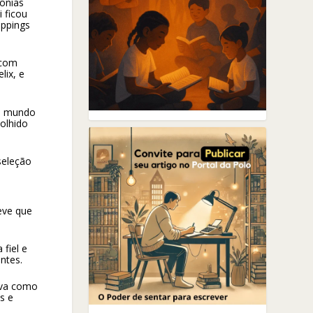
mônias
 ficou
oppings
 com
lix, e
 o mundo
colhido
seleção
eve que
fiel e
ntes.
iva como
s e