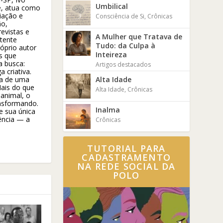
Umbilical
e, atua como
iação e
Consciência de Si
,
Crônicas
ão,
revistas e
A Mulher que Tratava de
stente
Tudo: da Culpa à
róprio autor
Inteireza
es que
a busca:
Artigos destacados
 criativa.
Alta Idade
osa de uma
Mais do que
Alta Idade
,
Crônicas
 animal, o
ansformando.
Inalma
e sua única
ência — a
Crônicas
TUTORIAL PARA
CADASTRAMENTO
NA REDE SOCIAL DA
POLO