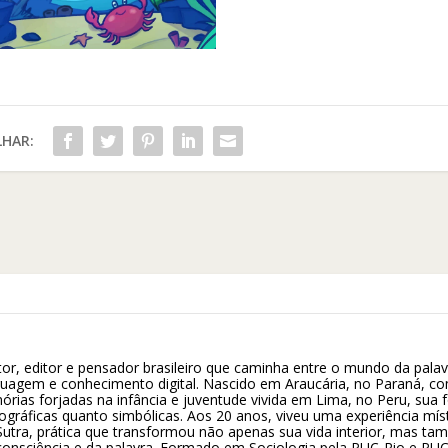
HAR:
itor, editor e pensador brasileiro que caminha entre o mundo da pala
guagem e conhecimento digital. Nascido em Araucária, no Paraná, co
rias forjadas na infância e juventude vivida em Lima, no Peru, sua
eográficas quanto simbólicas. Aos 20 anos, viveu uma experiência mís
utra, prática que transformou não apenas sua vida interior, mas t
consciência e da palavra. Formado em Sociologia pela PUC-Rio e PUC