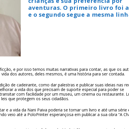
crianças e sua preferência por
aventuras. O primeiro livro foi 
e o segundo segue a mesma linh
icção, e por isso temos muitas narrativas para contar, as que os au
 vida dos autores, deles mesmos, é uma história para ser contada.
dição de cadeirante, como dar palestras e publicar suas ideias nas r
melhorar a vida dos que precisam de suporte especial para poder se
 transitar com facilidade por um museu, um cinema ou restaurante. L
 leis que protegem os seus cidadãos.
tar e a vida da Nani Paiva poderia se tornar um livro e até uma série
do veio até a PoloPrinter esperançosa em publicar a sua obra “A C