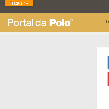
Traduzir »
I