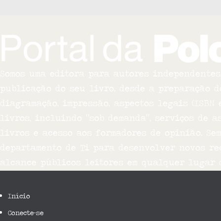
Somos uma editora para autores independentes,
publicação do seu livro, desde a preparação do 
diagramação, impressão, aspectos legais (ISBN 
livros, incluindo “sob demanda”, serviços de a
livros e acesso aos formadores de opinião. Se
departamento de Ti para desenvolver novos rec
alcance públicos leitores em qualquer lugar d
Início
Conecte-se