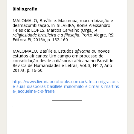
Bibliografia
MALOMALO, Bas´Ilele. Macumba, macumbização e
desmacumbização. In: SILVEIRA, Ronie Alexsandro
Teles da; LOPES, Marcos Carvalho (Orgs.)
A
religiosidade brasileira e a filosofia
. Porto Alegre, RS:
Editora Fi, 2016b, p. 132-160.
MALOMALO, Bas´Ilele. Estudos
africana
ou novos
estudos africanos: Um campo em processo de
consolidação desde a diáspora africana no Brasil. In:
Revista de Humanidades e Letras, Vol. 3, Nº. 2, Ano
2017a, p. 16-50.
https://www.livrariapolobooks.com.br/africa-migracoes-
e-suas-diasporas-basillele-malomalo-elcimar-s-martins-
e-jacqueline-c-s-freire
.