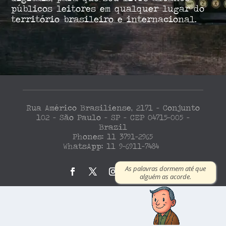
públicos leitores em qualquer lugar do
território brasileiro e internacional.
Rua Américo Brasiliense, 2171 – Conjunto
102 – São Paulo – SP – CEP 04715-005 –
Brazil
Phones: 11 3791-2965
WhatsApp: 11 9-6911-7484
As palavras dormem até que
alguém as acorde.