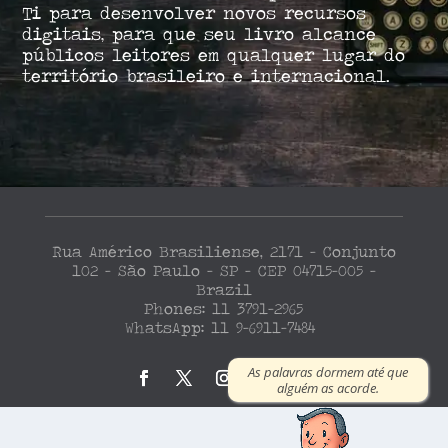
Ti para desenvolver novos recursos
digitais, para que seu livro alcance
públicos leitores em qualquer lugar do
território brasileiro e internacional.
Rua Américo Brasiliense, 2171 – Conjunto
102 – São Paulo – SP – CEP 04715-005 –
Brazil
Phones: 11 3791-2965
WhatsApp: 11 9-6911-7484
O silêncio também escreve.