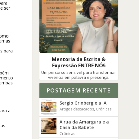
para
e ser
 como
gramas
a
is para
Mentoria da Escrita &
Expressão ENTRE NÓ§
Um percurso sensível para transformar
ambém
vivência em palavra e presença.
dimento
 ambas
POSTAGEM RECENTE
Sergio Grinberg e a IA
Artigos destacados
,
Crônicas
para a
A rua da Amargura e a
oas
Casa da Babete
Crônicas