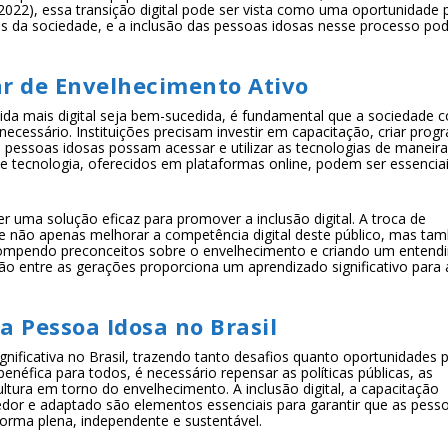
022), essa transição digital pode ser vista como uma oportunidade 
s da sociedade, e a inclusão das pessoas idosas nesse processo pod
ar de Envelhecimento Ativo
ida mais digital seja bem-sucedida, é fundamental que a sociedade
ecessário. Instituições precisam investir em capacitação, criar pro
as pessoas idosas possam acessar e utilizar as tecnologias de maneir
de tecnologia, oferecidos em plataformas online, podem ser essencia
 uma solução eficaz para promover a inclusão digital. A troca de
e não apenas melhorar a competência digital deste público, mas t
, rompendo preconceitos sobre o envelhecimento e criando um enten
 entre as gerações proporciona um aprendizado significativo para
a Pessoa Idosa no Brasil
ificativa no Brasil, trazendo tanto desafios quanto oportunidades 
benéfica para todos, é necessário repensar as políticas públicas, as
ultura em torno do envelhecimento. A inclusão digital, a capacitação
edor e adaptado são elementos essenciais para garantir que as pess
forma plena, independente e sustentável.