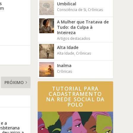
s
Umbilical
um
Consciência de Si
,
Crônicas
A Mulher que Tratava de
Tudo: da Culpa à
Inteireza
Artigos destacados
Alta Idade
Alta Idade
,
Crônicas
Inalma
Crônicas
PRÓXIMO
TUTORIAL PARA
CADASTRAMENTO
NA REDE SOCIAL DA
POLO
 e a
sbiteriana
 deu início a