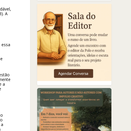
dável,
). A
m essa
 e
estão
amente
e a
e
to
ão
 a
a