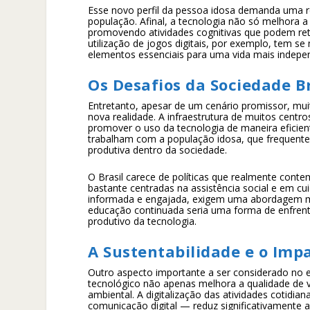
Esse novo perfil da pessoa idosa demanda uma ree
população. Afinal, a tecnologia não só melhora 
promovendo atividades cognitivas que podem reta
utilização de jogos digitais, por exemplo, tem s
elementos essenciais para uma vida mais indep
Os Desafios da Sociedade B
Entretanto, apesar de um cenário promissor, muit
nova realidade. A infraestrutura de muitos centr
promover o uso da tecnologia de maneira eficient
trabalham com a população idosa, que frequen
produtiva dentro da sociedade.
O Brasil carece de políticas que realmente cont
bastante centradas na assistência social e em 
informada e engajada, exigem uma abordagem mai
educação continuada seria uma forma de enfrenta
produtivo da tecnologia.
A Sustentabilidade e o Imp
Outro aspecto importante a ser considerado no 
tecnológico não apenas melhora a qualidade de 
ambiental. A digitalização das atividades cotidi
comunicação digital — reduz significativamente a