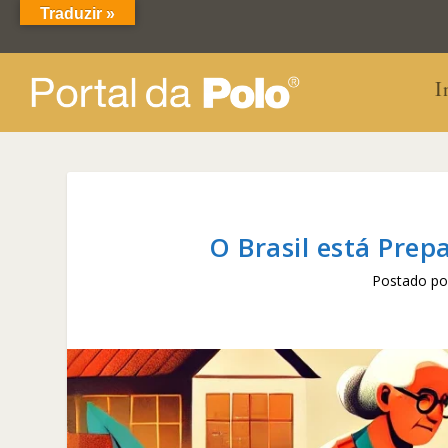
Traduzir »
I
O Brasil está Prep
Postado p