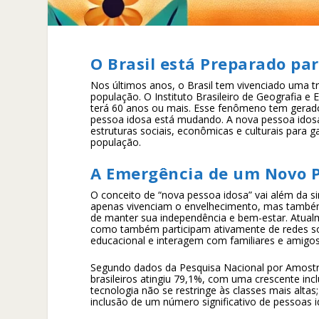
O Brasil está Preparado pa
Nos últimos anos, o Brasil tem vivenciado uma t
população. O Instituto Brasileiro de Geografia e 
terá 60 anos ou mais. Esse fenômeno tem gerad
pessoa idosa está mudando. A nova pessoa idosa,
estruturas sociais, econômicas e culturais para g
população.
A Emergência de um Novo Pe
O conceito de “nova pessoa idosa” vai além da si
apenas vivenciam o envelhecimento, mas também
de manter sua independência e bem-estar. Atualm
como também participam ativamente de redes so
educacional e interagem com familiares e amigos 
Segundo dados da Pesquisa Nacional por Amostra
brasileiros atingiu 79,1%, com uma crescente inc
tecnologia não se restringe às classes mais alta
inclusão de um número significativo de pessoas 