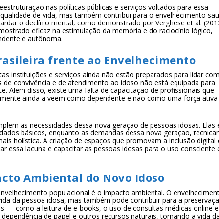
struturação nas políticas públicas e serviços voltados para essa
a qualidade de vida, mas também contribui para o envelhecimento sau
rdar o declínio mental, como demonstrado por Verghese et al. (2013
e mostrado eficaz na estimulação da memória e do raciocínio lógico,
endente e autônoma.
rasileira frente ao Envelhecimento
as instituições e serviços ainda não estão preparados para lidar co
os de convivência e de atendimento ao idoso não está equipada para
e. Além disso, existe uma falta de capacitação de profissionais que
temente ainda a veem como dependente e não como uma força ativa
emplem as necessidades dessa nova geração de pessoas idosas. Elas 
cuidados básicos, enquanto as demandas dessa nova geração, tecnic
s holística. A criação de espaços que promovam a inclusão digital 
r essa lacuna e capacitar as pessoas idosas para o uso consciente 
acto Ambiental do Novo Idoso
envelhecimento populacional é o impacto ambiental. O envelhecimen
vida da pessoa idosa, mas também pode contribuir para a preservaç
anas — como a leitura de e-books, o uso de consultas médicas online e
 dependência de papel e outros recursos naturais, tornando a vida d