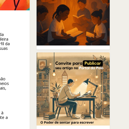
da
leira
il da
suas
não
meios
ais,
 à
ite a