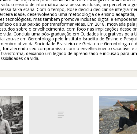
vida: o ensino de informática para pessoas idosas, ao perceber a g
 nessa faixa etária. Com o tempo, Rose decidiu dedicar-se integralme
 terceira idade, desenvolvendo uma metodologia de ensino adaptada,
des tecnológicas, mas também promove inclusão digital e empodera
flexo de sua paixão por transformar vidas. Em 2018, motivada pela 
studos sobre o envelhecimento, com foco nas implicações desse p
e vida. Concluiu uma pós-graduação em Cuidados Integrativos pela U
alizou-se em Gerontologia pelo Instituto Israelita de Ensino e Pesqui
 membro ativo da Sociedade Brasileira de Geriatria e Gerontologia e
ia, fortalecendo seu compromisso com o envelhecimento saudável e 
ira e transforma, deixando um legado de aprendizado e inclusão para u
sibilidades da vida.