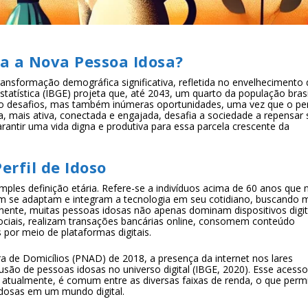
ra a Nova Pessoa Idosa?
ransformação demográfica significativa, refletida no envelhecimento 
Estatística (IBGE) projeta que, até 2043, um quarto da população brasi
o desafios, mas também inúmeras oportunidades, uma vez que o perf
 mais ativa, conectada e engajada, desafia a sociedade a repensar 
arantir uma vida digna e produtiva para essa parcela crescente da
rfil de Idoso
mples definição etária. Refere-se a indivíduos acima de 60 anos que 
 se adaptam e integram a tecnologia em seu cotidiano, buscando 
ente, muitas pessoas idosas não apenas dominam dispositivos digit
ciais, realizam transações bancárias online, consomem conteúdo
por meio de plataformas digitais.
 de Domicílios (PNAD) de 2018, a presença da internet nos lares
lusão de pessoas idosas no universo digital (IBGE, 2020). Esse acesso
s; atualmente, é comum entre as diversas faixas de renda, o que perm
idosas em um mundo digital.