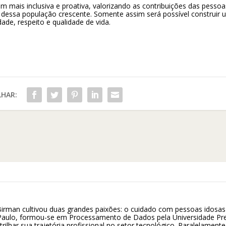
 mais inclusiva e proativa, valorizando as contribuições das pessoa
 dessa população crescente. Somente assim será possível construir 
de, respeito e qualidade de vida.
HAR:
irman cultivou duas grandes paixões: o cuidado com pessoas idosas
Paulo, formou-se em Processamento de Dados pela Universidade Pre
lhar sua trajetória profissional no setor tecnológico. Paralelamente,