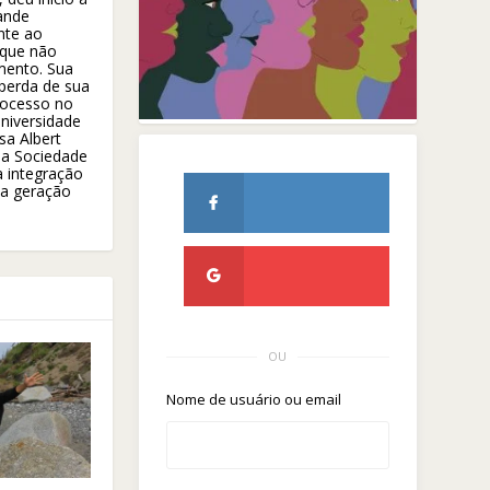
rande
nte ao
 que não
mento. Sua
perda de sua
rocesso no
niversidade
sa Albert
 da Sociedade
a integração
ma geração
OU
Nome de usuário ou email